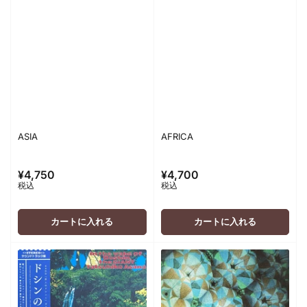
ASIA
AFRICA
¥4,750
¥4,700
通
通
税込
税込
常
常
価
価
格
格
カートに入れる
カートに入れる