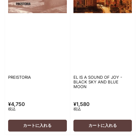
PREISTORIA
EL IS A SOUND OF JOY -
BLACK SKY AND BLUE
MOON
¥4,750
¥1,580
通
通
税込
税込
常
常
価
価
格
格
カートに入れる
カートに入れる