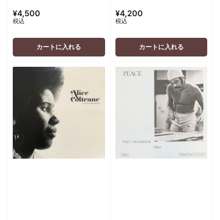
¥4,500
¥4,200
通
通
税込
税込
常
常
価
価
格
格
カートに入れる
カートに入れる