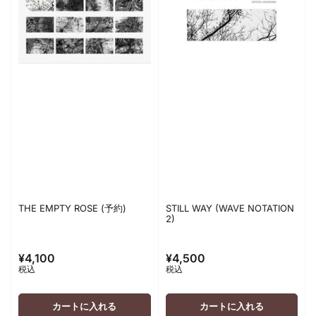
THE EMPTY ROSE (予約)
STILL WAY (WAVE NOTATION
2)
¥4,100
¥4,500
通
通
税込
税込
常
常
価
価
格
格
カートに入れる
カートに入れる