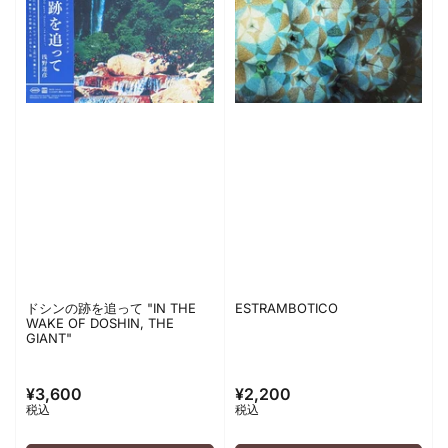
ドシンの跡を追って "IN THE
ESTRAMBOTICO
WAKE OF DOSHIN, THE
GIANT"
¥3,600
¥2,200
通
通
税込
税込
常
常
価
価