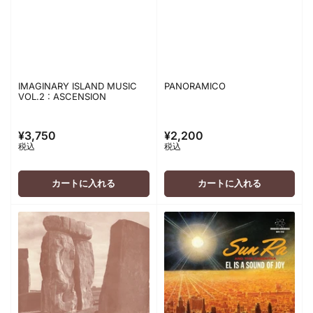
IMAGINARY ISLAND MUSIC
PANORAMICO
VOL.2 : ASCENSION
¥3,750
¥2,200
通
通
税込
税込
常
常
価
価
格
格
カートに入れる
カートに入れる