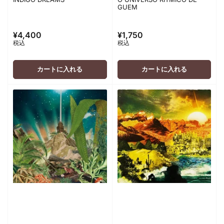
GUEM
¥4,400
¥1,750
通
通
税込
税込
常
常
価
価
格
格
カートに入れる
カートに入れる