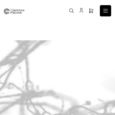
コ
ン
ミ
テ
ニ
ン
カ
ツ
ー
へ
ト
ス
を
キ
開
ッ
く
プ