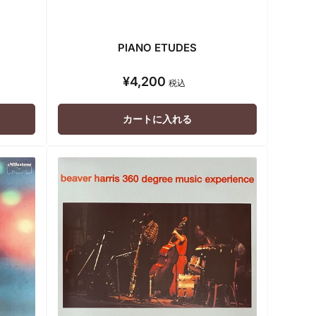
PIANO ETUDES
¥4,200
通
税込
常
価
カートに入れる
格