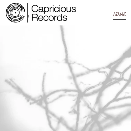
コ
ン
HOME
テ
ン
ツ
へ
ス
キ
ッ
プ