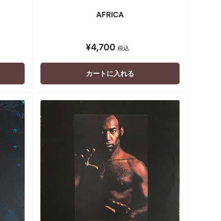
AFRICA
¥4,700
通
税込
常
価
カートに入れる
格