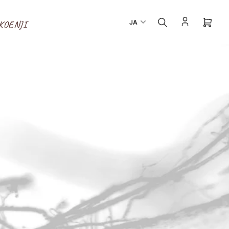
言
JA
KOENJI
ミ
語
ニ
カ
ー
ト
を
開
く