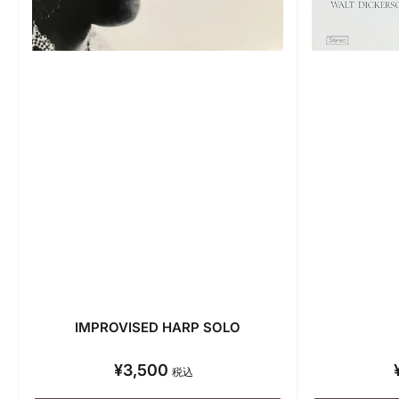
IMPROVISED HARP SOLO
¥3,500
通
税込
常