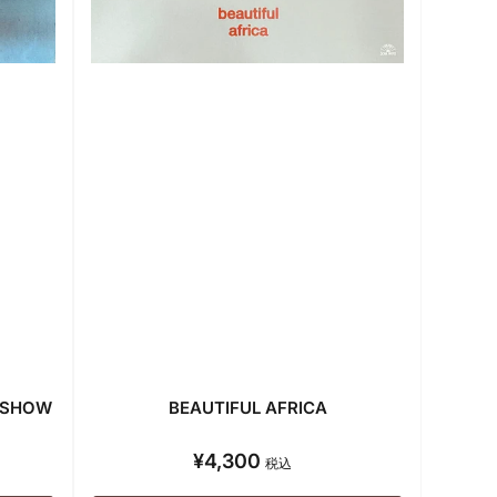
R SHOW
BEAUTIFUL AFRICA
¥4,300
通
税込
常