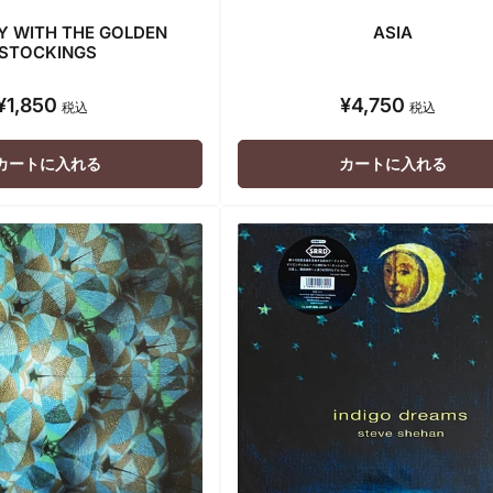
Y WITH THE GOLDEN
ASIA
STOCKINGS
¥1,850
¥4,750
通
通
税込
税込
常
常
価
価
カートに入れる
カートに入れる
格
格