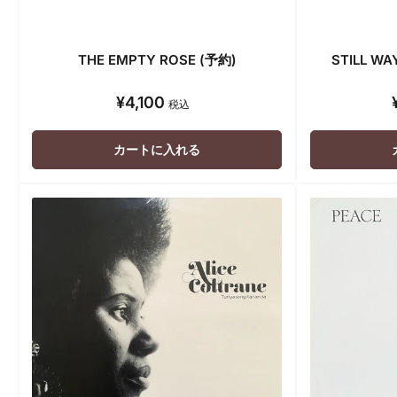
THE EMPTY ROSE (予約)
STILL WA
¥4,100
通
税込
常
価
カートに入れる
格