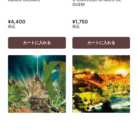
GUEM
¥4,400
¥1,750
通
通
税込
税込
常
常
価
価
格
格
カートに入れる
カートに入れる