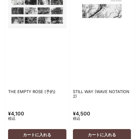
THE EMPTY ROSE (予約)
STILL WAY (WAVE NOTATION
2)
¥4,100
¥4,500
通
通
税込
税込
常
常
価
価
格
格
カートに入れる
カートに入れる