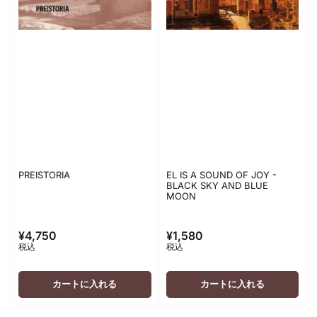
PREISTORIA
EL IS A SOUND OF JOY -
BLACK SKY AND BLUE
MOON
¥4,750
¥1,580
通
通
税込
税込
常
常
価
価
格
格
カートに入れる
カートに入れる