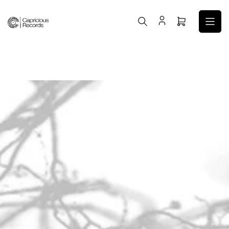
コ
ン
ミ
テ
ニ
ン
カ
ツ
ー
へ
ト
ス
を
キ
開
ッ
く
プ