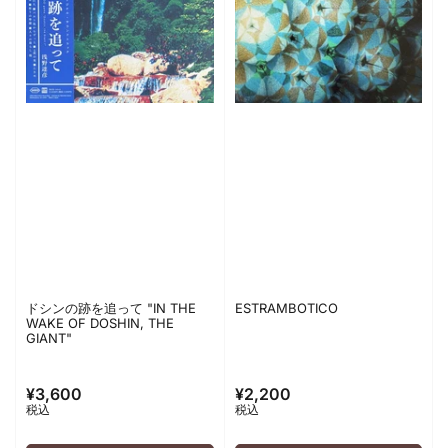
ドシンの跡を追って "IN THE
ESTRAMBOTICO
WAKE OF DOSHIN, THE
GIANT"
¥3,600
¥2,200
通
通
税込
税込
常
常
価
価