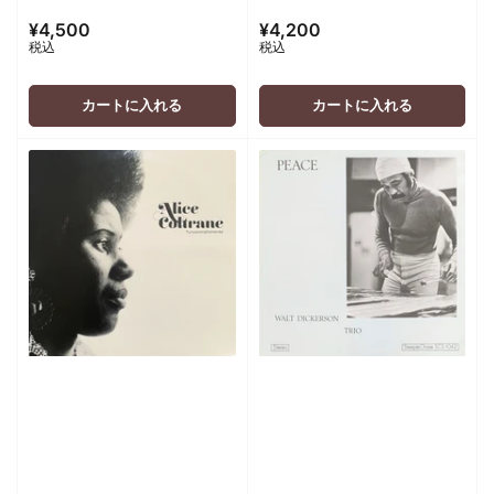
¥4,500
¥4,200
通
通
税込
税込
常
常
価
価
格
格
カートに入れる
カートに入れる