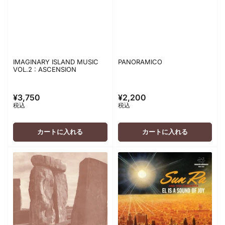
IMAGINARY ISLAND MUSIC
PANORAMICO
VOL.2 : ASCENSION
¥3,750
¥2,200
通
通
税込
税込
常
常
価
価
格
格
カートに入れる
カートに入れる