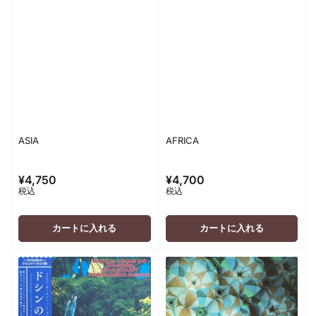
ASIA
AFRICA
¥4,750
¥4,700
通
通
税込
税込
常
常
価
価
格
格
カートに入れる
カートに入れる