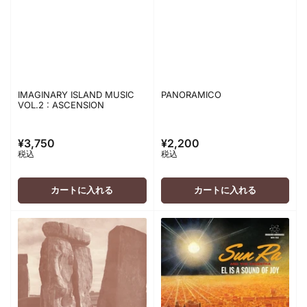
IMAGINARY ISLAND MUSIC
PANORAMICO
VOL.2 : ASCENSION
¥3,750
¥2,200
通
通
税込
税込
常
常
価
価
格
格
カートに入れる
カートに入れる