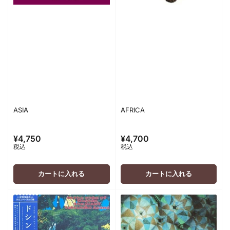
ASIA
AFRICA
¥4,750
¥4,700
通
通
税込
税込
常
常
価
価
格
格
カートに入れる
カートに入れる