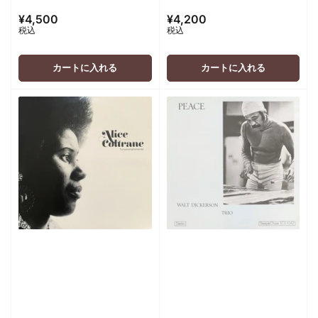
¥4,500
¥4,200
通
通
税込
税込
常
常
価
価
格
格
カートに入れる
カートに入れる