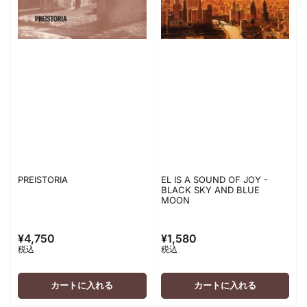
PREISTORIA
EL IS A SOUND OF JOY -
BLACK SKY AND BLUE
MOON
¥4,750
¥1,580
通
通
税込
税込
常
常
価
価
格
格
カートに入れる
カートに入れる