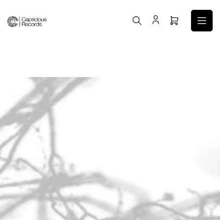
コ
ン
ミ
テ
ニ
ン
カ
ツ
ー
へ
ト
ス
を
キ
開
ッ
く
プ