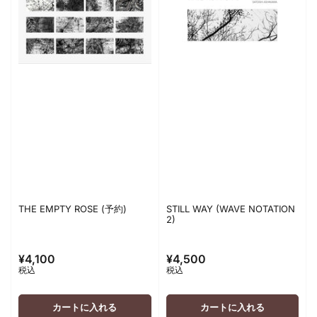
THE EMPTY ROSE (予約)
STILL WAY (WAVE NOTATION
2)
¥4,100
¥4,500
通
通
税込
税込
常
常
価
価
格
格
カートに入れる
カートに入れる