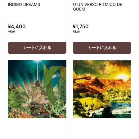
INDIGO DREAMS
O UNIVERSO RITMICO DE
GUEM
¥4,400
¥1,750
通
通
税込
税込
常
常
価
価
格
格
カートに入れる
カートに入れる