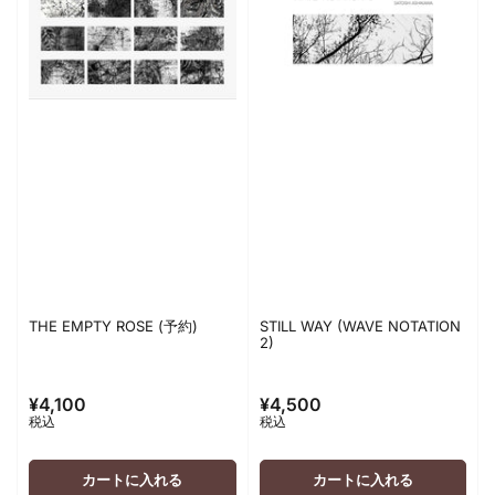
THE EMPTY ROSE (予約)
STILL WAY (WAVE NOTATION
2)
¥4,100
¥4,500
通
通
税込
税込
常
常
価
価
格
格
カートに入れる
カートに入れる