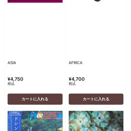
ASIA
AFRICA
¥4,750
¥4,700
通
通
税込
税込
常
常
価
価
格
格
カートに入れる
カートに入れる