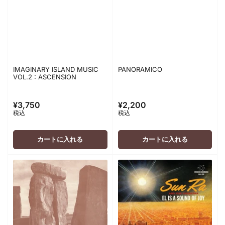
IMAGINARY ISLAND MUSIC
PANORAMICO
VOL.2 : ASCENSION
¥3,750
¥2,200
通
通
税込
税込
常
常
価
価
格
格
カートに入れる
カートに入れる