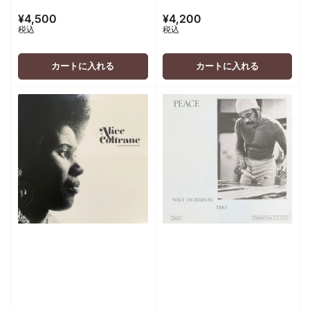
¥4,500
¥4,200
通
通
税込
税込
常
常
価
価
格
格
カートに入れる
カートに入れる