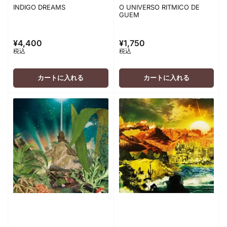
INDIGO DREAMS
O UNIVERSO RITMICO DE
GUEM
¥4,400
¥1,750
通
通
税込
税込
常
常
価
価
格
格
カートに入れる
カートに入れる