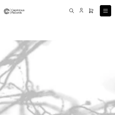
コ
ン
ミ
テ
ニ
ン
カ
ツ
ー
へ
ト
ス
を
キ
開
ッ
く
プ