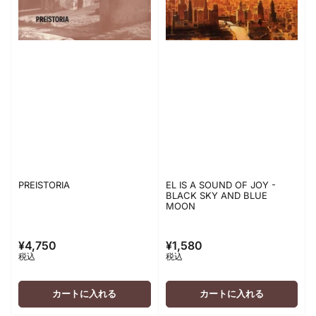
PREISTORIA
EL IS A SOUND OF JOY -
BLACK SKY AND BLUE
MOON
¥4,750
¥1,580
通
通
税込
税込
常
常
価
価
格
格
カートに入れる
カートに入れる