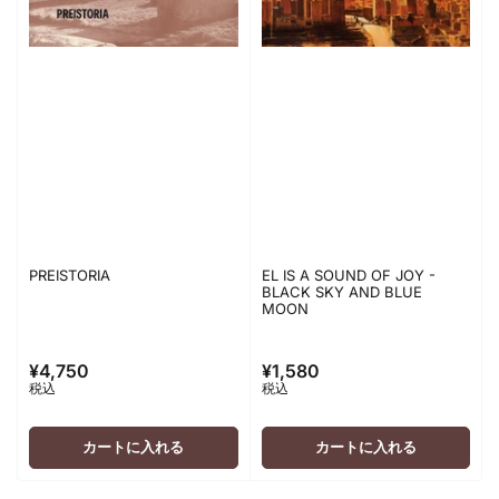
PREISTORIA
EL IS A SOUND OF JOY -
BLACK SKY AND BLUE
MOON
¥4,750
¥1,580
通
通
税込
税込
常
常
価
価
格
格
カートに入れる
カートに入れる