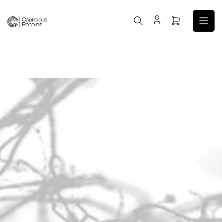
コ
ン
ミ
テ
ニ
ン
カ
ツ
ー
へ
ト
ス
を
キ
開
ッ
く
プ