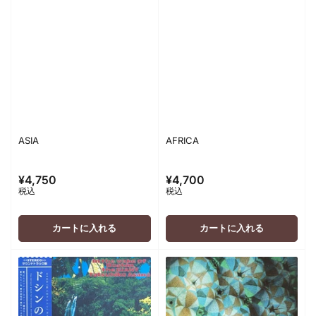
ASIA
AFRICA
¥4,750
¥4,700
通
通
税込
税込
常
常
価
価
格
格
カートに入れる
カートに入れる