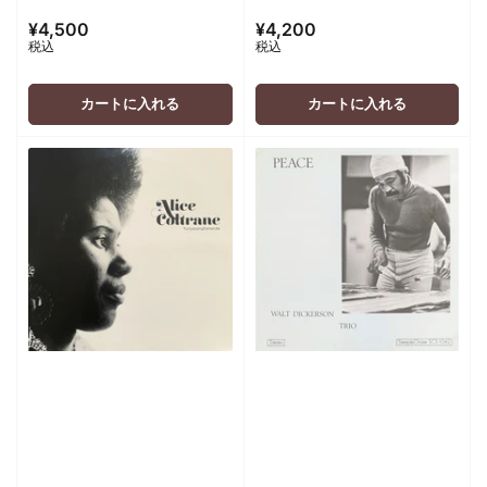
¥4,500
¥4,200
通
通
税込
税込
常
常
価
価
格
格
カートに入れる
カートに入れる