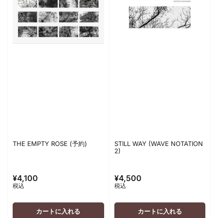
THE EMPTY ROSE (予約)
STILL WAY (WAVE NOTATION
2)
¥4,100
¥4,500
通
通
税込
税込
常
常
価
価
格
格
カートに入れる
カートに入れる