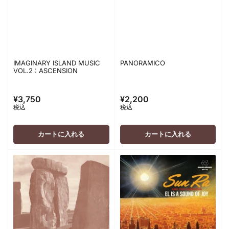
IMAGINARY ISLAND MUSIC
PANORAMICO
VOL.2 : ASCENSION
¥3,750
¥2,200
通
通
税込
税込
常
常
価
価
格
格
カートに入れる
カートに入れる