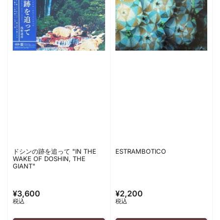
ドシンの跡を追って "IN THE
ESTRAMBOTICO
WAKE OF DOSHIN, THE
GIANT"
¥3,600
¥2,200
通
通
税込
税込
常
常
価
価