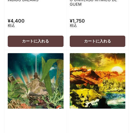
GUEM
¥4,400
¥1,750
通
通
税込
税込
常
常
価
価
格
格
カートに入れる
カートに入れる