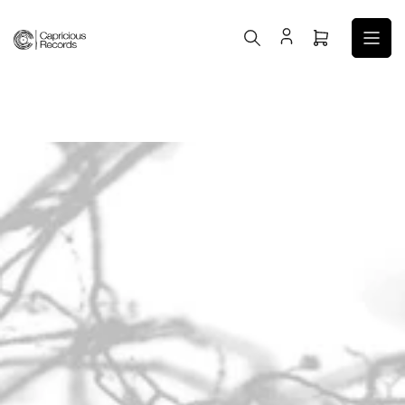
コ
ン
ミ
テ
ニ
ン
カ
ツ
ー
へ
ト
ス
を
キ
開
ッ
く
プ