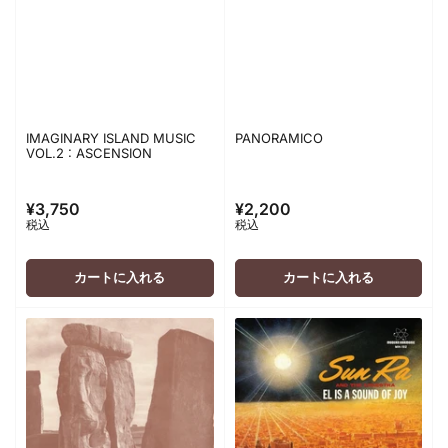
IMAGINARY ISLAND MUSIC
PANORAMICO
VOL.2 : ASCENSION
¥3,750
¥2,200
通
通
税込
税込
常
常
価
価
格
格
カートに入れる
カートに入れる