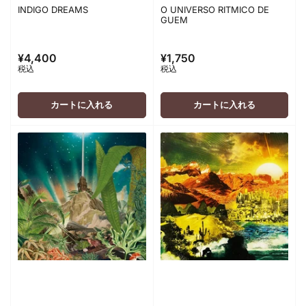
INDIGO DREAMS
O UNIVERSO RITMICO DE
GUEM
¥4,400
¥1,750
通
通
税込
税込
常
常
価
価
格
格
カートに入れる
カートに入れる