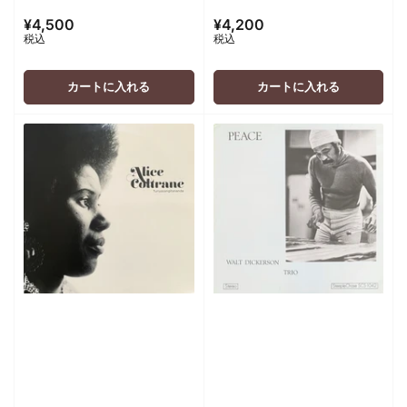
¥4,500
¥4,200
通
通
税込
税込
常
常
価
価
格
格
カートに入れる
カートに入れる