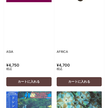
ASIA
AFRICA
¥4,750
¥4,700
通
通
税込
税込
常
常
価
価
格
格
カートに入れる
カートに入れる