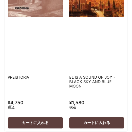
PREISTORIA
EL IS A SOUND OF JOY -
BLACK SKY AND BLUE
MOON
¥4,750
¥1,580
通
通
税込
税込
常
常
価
価
格
格
カートに入れる
カートに入れる