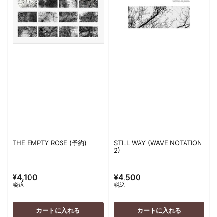
THE EMPTY ROSE (予約)
STILL WAY (WAVE NOTATION
2)
¥4,100
¥4,500
通
通
税込
税込
常
常
価
価
格
格
カートに入れる
カートに入れる