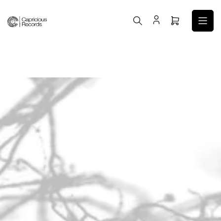
コ
ン
ミ
テ
ニ
ン
カ
ツ
ー
へ
ト
ス
を
キ
開
ッ
く
プ