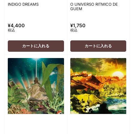
INDIGO DREAMS
O UNIVERSO RITMICO DE
GUEM
¥4,400
¥1,750
通
通
税込
税込
常
常
価
価
格
格
カートに入れる
カートに入れる