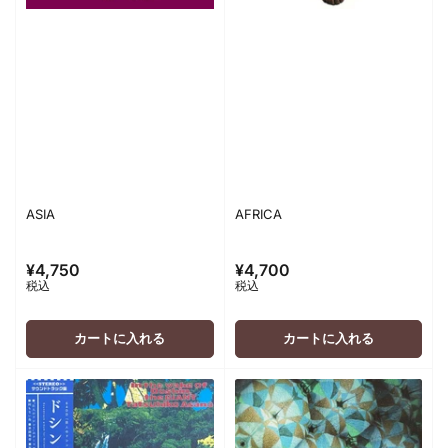
ASIA
AFRICA
¥4,750
¥4,700
通
通
税込
税込
常
常
価
価
格
格
カートに入れる
カートに入れる