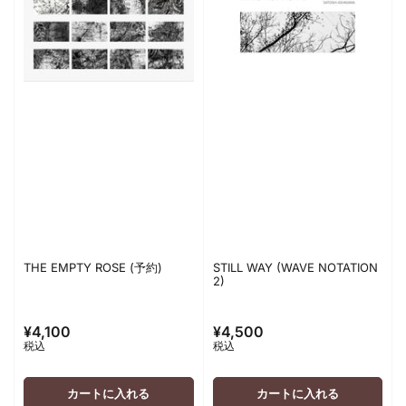
THE EMPTY ROSE (予約)
STILL WAY (WAVE NOTATION
2)
¥4,100
¥4,500
通
通
税込
税込
常
常
価
価
格
格
カートに入れる
カートに入れる