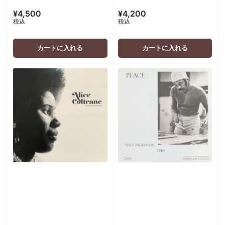
¥4,500
¥4,200
通
通
税込
税込
常
常
価
価
格
格
カートに入れる
カートに入れる