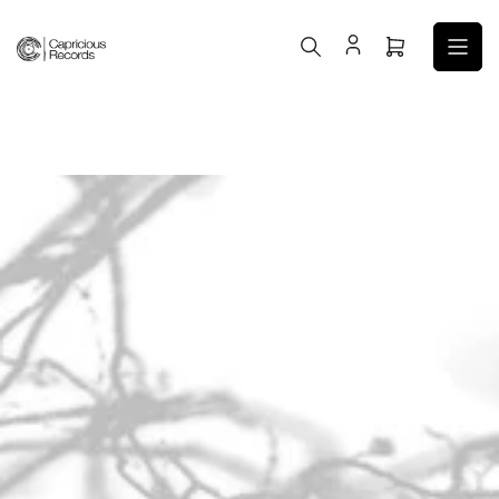
コ
ン
ミ
テ
ニ
ン
カ
ツ
ー
へ
ト
ス
を
キ
開
ッ
く
プ