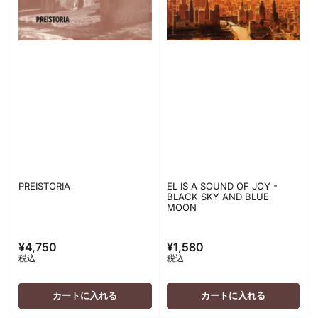
PREISTORIA
EL IS A SOUND OF JOY -
BLACK SKY AND BLUE
MOON
¥4,750
¥1,580
通
通
税込
税込
常
常
価
価
格
格
カートに入れる
カートに入れる