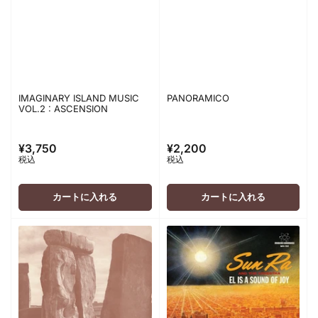
IMAGINARY ISLAND MUSIC
PANORAMICO
VOL.2 : ASCENSION
¥3,750
¥2,200
通
通
税込
税込
常
常
価
価
格
格
カートに入れる
カートに入れる